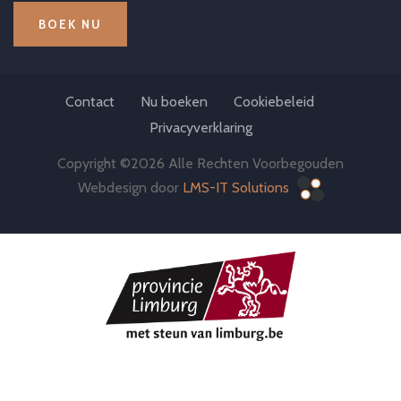
BOEK NU
Contact
Nu boeken
Cookiebeleid
Privacyverklaring
Copyright ©
2026 Alle Rechten Voorbegouden
Webdesign door
LMS-IT Solutions